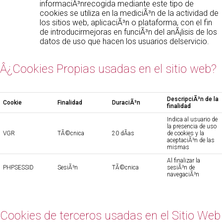
informaciÃ³nrecogida mediante este tipo de
cookies se utiliza en la mediciÃ³n de la actividad de
los sitios web, aplicaciÃ³n o plataforma, con el fin
de introducirmejoras en funciÃ³n del anÃ¡lisis de los
datos de uso que hacen los usuarios delservicio.
Â¿Cookies Propias usadas en el sitio web?
DescripciÃ³n de la
Cookie
Finalidad
DuraciÃ³n
finalidad
Indica al usuario de
la presencia de uso
VGR
TÃ©cnica
20 dÃ­as
de cookies y la
aceptaciÃ³n de las
mismas
Al finalizar la
PHPSESSID
SesiÃ³n
TÃ©cnica
sesiÃ³n de
navegaciÃ³n
Cookies de terceros usadas en el Sitio Web