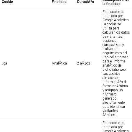
Cookie
Finalidad
DuraciÃ³n
la finalidad
Esta cookie es
instalada por
Google Analytics.
La cookie se
utiliza para
calcular los datos
de visitantes,
sesiones,
campaÃ±as y
realizar un
seguimiento del
uso del sitio web
para el informe
_ga
AnalÃ­tica
2 aÃ±os
analÃ­tico de
dicho sitio web.
Las cookies
almacenan
informaciÃ³n de
forma anÃ³nima
y asignan un
nÃºmero
generado
aleatoriamente
para identificar
visitantes
Ãºnicos..
Esta cookie es
instalada por
Google Analytics.