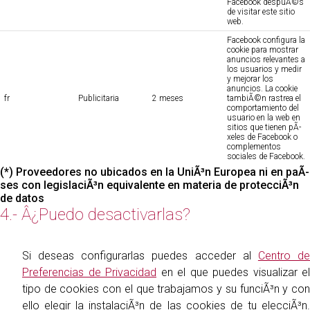
Facebook despuÃ©s
de visitar este sitio
web.
Facebook configura la
cookie para mostrar
anuncios relevantes a
los usuarios y medir
y mejorar los
anuncios. La cookie
fr
Publicitaria
2 meses
tambiÃ©n rastrea el
comportamiento del
usuario en la web en
sitios que tienen pÃ­
xeles de Facebook o
complementos
sociales de Facebook.
(*) Proveedores no ubicados en la UniÃ³n Europea ni en paÃ­
ses con legislaciÃ³n equivalente en materia de protecciÃ³n
de datos
4.- Â¿Puedo desactivarlas?
Si deseas configurarlas puedes acceder al
Centro d
Preferencias de Privacidad
en el que puedes visualizar el
tipo de cookies con el que trabajamos y su funciÃ³n y con
ello elegir la instalaciÃ³n de las cookies de tu elecciÃ³n.