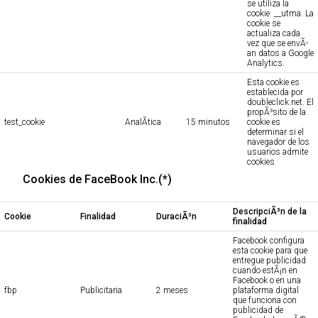
se utiliza la
cookie __utma. La
cookie se
actualiza cada
vez que se envÃ­
an datos a Google
Analytics.
Esta cookie es
establecida por
doubleclick.net. El
propÃ³sito de la
test_cookie
AnalÃ­tica
15 minutos
cookie es
determinar si el
navegador de los
usuarios admite
cookies
Cookies de FaceBook Inc.(*)
DescripciÃ³n de la
Cookie
Finalidad
DuraciÃ³n
finalidad
Facebook configura
esta cookie para que
entregue publicidad
cuando estÃ¡n en
Facebook o en una
fbp
Publicitaria
2 meses
plataforma digital
que funciona con
publicidad de