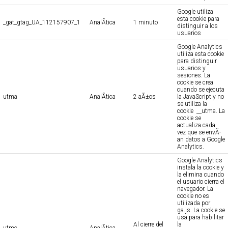
Google utiliza
esta cookie para
_gat_gtag_UA_112157907_1
AnalÃ­tica
1 minuto
distinguir a los
usuarios
Google Analytics
utiliza esta cookie
para distinguir
usuarios y
sesiones. La
cookie se crea
cuando se ejecuta
utma
AnalÃ­tica
2 aÃ±os
la JavaScript y no
se utiliza la
cookie __utma. La
cookie se
actualiza cada
vez que se envÃ­
an datos a Google
Analytics.
Google Analytics
instala la cookie y
la elimina cuando
el usuario cierra el
navegador. La
cookie no es
utilizada por
ga.js. La cookie se
usa para habilitar
Al cierre del
la