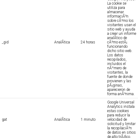
La cookie se
utiliza para
almacenar
informaciÃ³n
sobre cÃ³mo los
visitantes usan el
sitio web y ayuda
a crear un informe
analÃ­tico de
_gid
AnalÃ­tica
24 horas
cÃ³mo estÃ¡
funcionando
dicho sitio web.
Los datos
recopilados,
incluidos el
nÃºmero de
visitantes, la
fuente de donde
provienen y las
pÃ¡ginas,
aparecieron de
forma anÃ³nima.
Google Universal
Analytics instala
estas cookies
para reducir la
gat
AnalÃ­tica
1 minuto
velocidad de
solicitud y limitar
la recopilaciÃ³n
de datos en sitios
de alto trÃ¡fico.