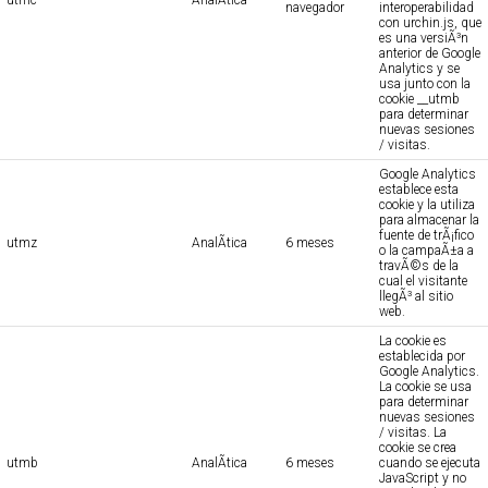
utmc
AnalÃ­tica
navegador
interoperabilidad
con urchin.js, que
es una versiÃ³n
anterior de Google
Analytics y se
usa junto con la
cookie __utmb
para determinar
nuevas sesiones
/ visitas.
Google Analytics
establece esta
cookie y la utiliza
para almacenar la
fuente de trÃ¡fico
utmz
AnalÃ­tica
6 meses
o la campaÃ±a a
travÃ©s de la
cual el visitante
llegÃ³ al sitio
web.
La cookie es
establecida por
Google Analytics.
La cookie se usa
para determinar
nuevas sesiones
/ visitas. La
cookie se crea
utmb
AnalÃ­tica
6 meses
cuando se ejecuta
JavaScript y no